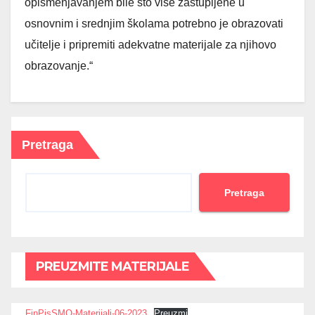
opismenjavanjem bile što više zastupljene u
osnovnim i srednjim školama potrebno je obrazovati
učitelje i pripremiti adekvatne materijale za njihovo
obrazovanje.“
Pretraga
Pretraga
PREUZMITE MATERIJALE
FinPisSMO-Materijali-06-2023
Preuzmi