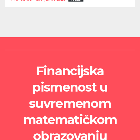
Financijska
pismenost u
suvremenom
matematičkom
obrazovanju