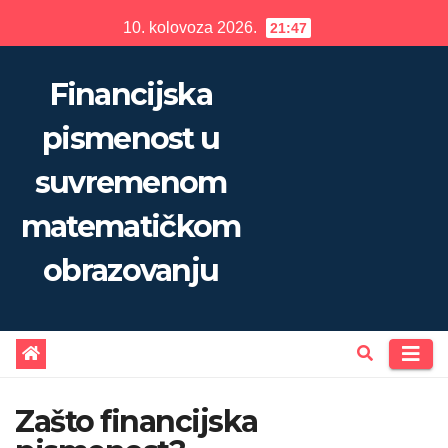
Skip
10. kolovoza 2026.
21:47
to
content
Financijska
pismenost u
suvremenom
matematičkom
obrazovanju
Zašto financijska