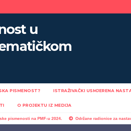
nost u
ematičkom
JSKA PISMENOST?
ISTRAŽIVAČKI USMJERENA NAST
TI
O PROJEKTU IZ MEDIJA
ti na PMF-u 2024.
Održane radionice za nastavnike u sklop