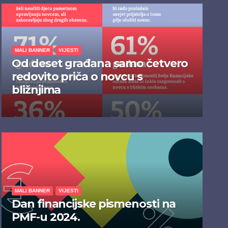
MALI BANNER
VIJESTI
Od deset građana samo četvero
redovito priča o novcu s
bližnjima
MALI BANNER
VIJESTI
Dan financijske pismenosti na
PMF-u 2024.