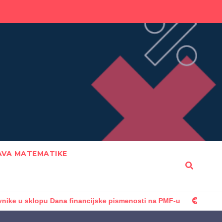
AVA MATEMATIKE
u Dana financijske pismenosti na PMF-u
PMF izradio obrazo