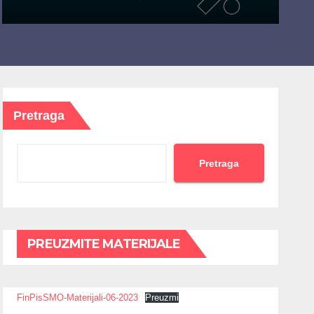
Pretraga
Pretraga
PREUZMITE MATERIJALE
FinPisSMO-Materijali-06-2023
Preuzmi