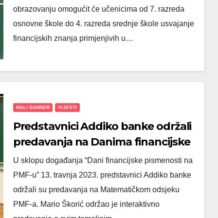
obrazovanju omogućit će učenicima od 7. razreda
osnovne škole do 4. razreda srednje škole usvajanje
financijskih znanja primjenjivih u…
MALI BANNER
VIJESTI
Predstavnici Addiko banke održali
predavanja na Danima financijske
pismenosti na PMF-u
U sklopu događanja “Dani financijske pismenosti na
PMF-u” 13. travnja 2023. predstavnici Addiko banke
održali su predavanja na Matematičkom odsjeku
PMF-a. Mario Škorić održao je interaktivno