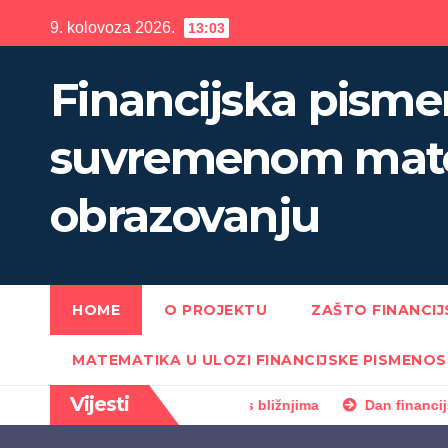
Skip
9. kolovoza 2026.
13:03
to
content
Financijska pisme
suvremenom mat
obrazovanju
HOME
O PROJEKTU
ZAŠTO FINANCI
MATEMATIKA U ULOZI FINANCIJSKE PISMENOS
Vijesti
dovito priča o novcu s bližnjima
Dan financijske pismenos