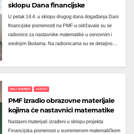
sklopu Dana financijske
pismenosti na PMF-u
U petak 14.4. u sklopu drugog dana događanja Dani
financijske pismenosti na PMF-u održavale su se
radionice za nastavnike matematike u osnovnim i
srednjim školama. Na radionicama su se detaljno…
MALI BANNER
VIJESTI
PMF izradio obrazovne materijale
kojima će nastavnici matematike
učenike poučavati financijskoj
Nastavni materijali izrađeni u sklopu projekta
pismenosti
Financijska pismenost u suvremenom matematičkom