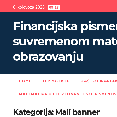
Skip
6. kolovoza 2026.
09:17
to
content
Financijska pisme
suvremenom mat
obrazovanju
HOME
O PROJEKTU
ZAŠTO FINANCI
MATEMATIKA U ULOZI FINANCIJSKE PISMENOS
Kategorija:
Mali banner