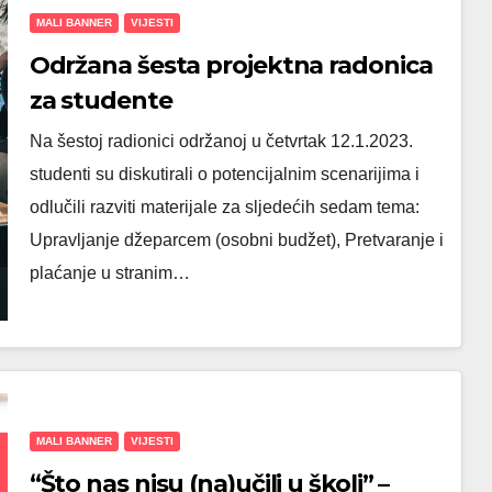
MALI BANNER
VIJESTI
Održana šesta projektna radonica
za studente
Na šestoj radionici održanoj u četvrtak 12.1.2023.
studenti su diskutirali o potencijalnim scenarijima i
odlučili razviti materijale za sljedećih sedam tema:
Upravljanje džeparcem (osobni budžet), Pretvaranje i
plaćanje u stranim…
MALI BANNER
VIJESTI
“Što nas nisu (na)učili u školi” –