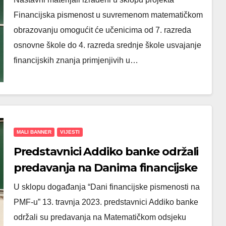
pismenosti
Financijska pismenost u suvremenom matematičkom
obrazovanju omogućit će učenicima od 7. razreda
osnovne škole do 4. razreda srednje škole usvajanje
financijskih znanja primjenjivih u…
MALI BANNER
VIJESTI
Predstavnici Addiko banke održali
predavanja na Danima financijske
pismenosti na PMF-u
U sklopu događanja “Dani financijske pismenosti na
PMF-u” 13. travnja 2023. predstavnici Addiko banke
održali su predavanja na Matematičkom odsjeku