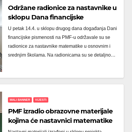
Održane radionice za nastavnike u
sklopu Dana financijske
pismenosti na PMF-u
U petak 14.4. u sklopu drugog dana događanja Dani
financijske pismenosti na PMF-u održavale su se
radionice za nastavnike matematike u osnovnim i
srednjim školama. Na radionicama su se detaljno…
MALI BANNER
VIJESTI
PMF izradio obrazovne materijale
kojima će nastavnici matematike
učenike poučavati financijskoj
Nastavni materijali izrađeni u sklopu projekta