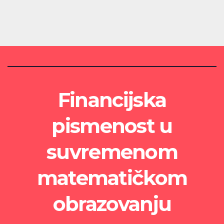
Financijska
pismenost u
suvremenom
matematičkom
obrazovanju