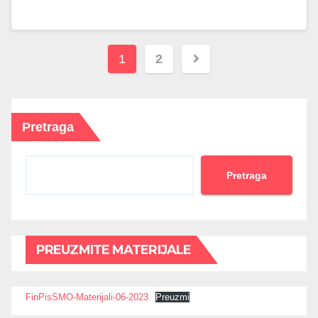
Brojevi
1
2
stranica
objava
Pretraga
Pretraga
PREUZMITE MATERIJALE
FinPisSMO-Materijali-06-2023
Preuzmi