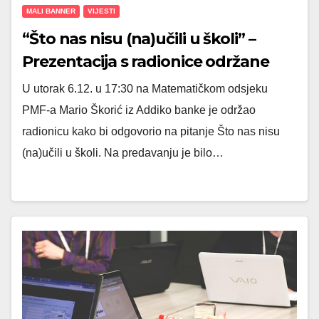
MALI BANNER
VIJESTI
“Što nas nisu (na)učili u školi” –
Prezentacija s radionice održane
6.12.2022.
U utorak 6.12. u 17:30 na Matematičkom odsjeku
PMF-a Mario Škorić iz Addiko banke je održao
radionicu kako bi odgovorio na pitanje Što nas nisu
(na)učili u školi. Na predavanju je bilo…