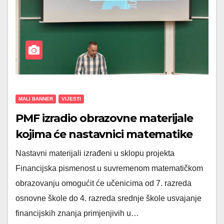
MALI BANNER
VIJESTI
PMF izradio obrazovne materijale
kojima će nastavnici matematike
učenike poučavati financijskoj
Nastavni materijali izrađeni u sklopu projekta
pismenosti
Financijska pismenost u suvremenom matematičkom
obrazovanju omogućit će učenicima od 7. razreda
osnovne škole do 4. razreda srednje škole usvajanje
financijskih znanja primjenjivih u…