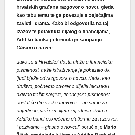
hrvatskih građana razgovor o novcu gleda
kao tabu temu te ga povezuje s osjećajima
zavisti i srama.
Kako bi
odgovorila na taj
izazov te
potaknula
dijalog o financijama
,
Addiko banka pokrenula je kampanju
Glasno o novcu
.
„Iako se u Hrvatskoj dosta ulaže u financijsku
pismenost, naše istraživanje je pokazalo da
ljudi bježe od razgovora o novcu. Kada, kao
društvo, počnemo otvoreno dijeliti iskustva i
aktivno tražiti savjete, financijska pismenost
postat će
dio svakodnevnice
– ne samo za
pojedince, već i za cijelu zajednicu. Zato u
Addiko banci pokrećemo platformu za razgovor,
i pozivamo – glasno o novcu!”
poručio je
Mario