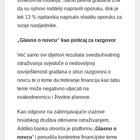
troškovima roditelja. Samo petina građana zna
da su njihovi roditelji napravili oporuku, dok je
tek 13 % ispitanika napisalo vlastitu oporuku za
svoje nasljednike.
„Glasno o novcu“ kao poticaj za razgovor
Već samo ovi dijelovi rezultata sveobuhvatnog
istraživanja svjedoče o nedovoljnoj
osviještenosti građana o ulozi razgovora o
novcu te o tome da tretiranje financija kao tabu
teme može negativno utjecati na
svakodnevnicu i životne planove.
Kao odgovor na zabrinjavajuće izazove
hrvatskog društva otkrivene istraživanjem,
Addiko banka otvorila je platformu „
Glasno o
novcu
“ i ponudila konkretne financijske teme