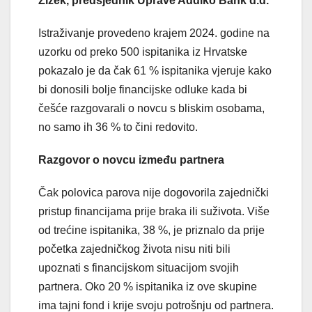
Žižek, predsjednik Uprave Addiko Bank d.d.
Istraživanje provedeno krajem 2024. godine na
uzorku od preko 500 ispitanika iz Hrvatske
pokazalo je da čak 61 % ispitanika vjeruje kako
bi donosili bolje financijske odluke kada bi
češće razgovarali o novcu s bliskim osobama,
no samo ih 36 % to čini redovito.
Razgovor o novcu između partnera
Čak polovica parova nije dogovorila zajednički
pristup financijama prije braka ili suživota. Više
od trećine ispitanika, 38 %, je priznalo da prije
početka zajedničkog života nisu niti bili
upoznati s financijskom situacijom svojih
partnera. Oko 20 % ispitanika iz ove skupine
ima tajni fond i krije svoju potrošnju od partnera.