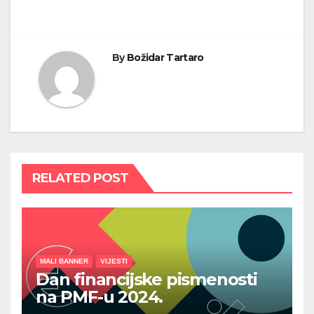
objava
By
Božidar Tartaro
RELATED POST
MALI BANNER
VIJESTI
Dan financijske pismenosti
na PMF-u 2024.