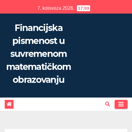
Skip
7. kolovoza 2026.
17:03
to
content
Financijska
pismenost u
suvremenom
matematičkom
obrazovanju