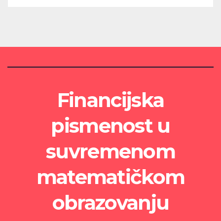
Financijska
pismenost u
suvremenom
matematičkom
obrazovanju