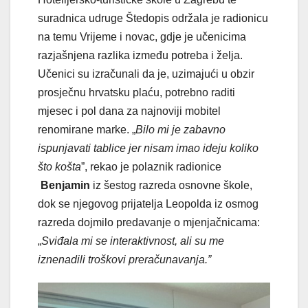
suradnica udruge Štedopis održala je radionicu
na temu Vrijeme i novac, gdje je učenicima
razjašnjena razlika između potreba i želja.
Učenici su izračunali da je, uzimajući u obzir
prosječnu hrvatsku plaću, potrebno raditi
mjesec i pol dana za najnoviji mobitel
renomirane marke. „
Bilo mi je zabavno
ispunjavati tablice jer nisam imao ideju koliko
što košta
”, rekao je polaznik radionice
Benjamin
iz šestog razreda osnovne škole,
dok se njegovog prijatelja Leopolda iz osmog
razreda dojmilo predavanje o mjenjačnicama:
„
Sviđala mi se interaktivnost, ali su me
iznenadili troškovi preračunavanja.
”