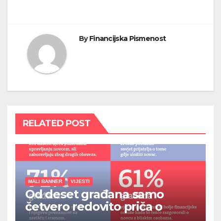
By
Financijska Pismenost
RELATED POST
MALI BANNER
VIJESTI
Od deset građana samo
četvero redovito priča o
novcu s bližnjima