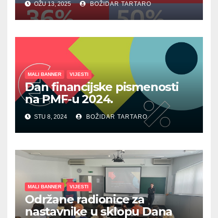
OŽU 13, 2025
BOŽIDAR TARTARO
MALI BANNER
VIJESTI
Dan financijske pismenosti
na PMF-u 2024.
STU 8, 2024
BOŽIDAR TARTARO
MALI BANNER
VIJESTI
Održane radionice za
nastavnike u sklopu Dana