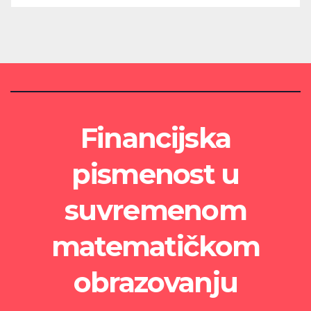
Financijska
pismenost u
suvremenom
matematičkom
obrazovanju