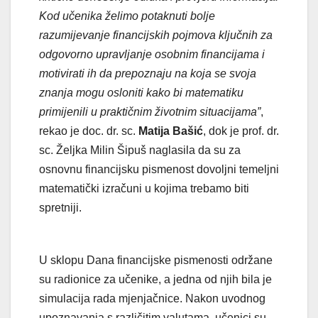
Kod učenika želimo potaknuti bolje
razumijevanje financijskih pojmova ključnih za
odgovorno upravljanje osobnim financijama i
motivirati ih da prepoznaju na koja se svoja
znanja mogu osloniti kako bi matematiku
primijenili u praktičnim životnim situacijama”
,
rekao je doc. dr. sc.
Matija Bašić
, dok je prof. dr.
sc. Željka Milin Šipuš naglasila da su za
osnovnu financijsku pismenost dovoljni temeljni
matematički izračuni u kojima trebamo biti
spretniji.
U sklopu Dana financijske pismenosti održane
su radionice za učenike, a jedna od njih bila je
simulacija rada mjenjačnice. Nakon uvodnog
upoznavanja s različitim valutama, učenici su