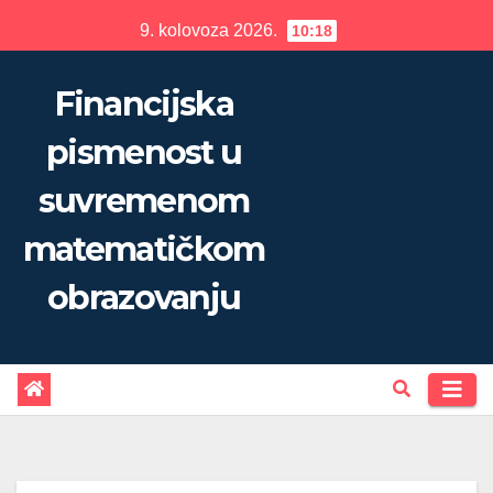
Skip
9. kolovoza 2026.
10:18
to
content
Financijska
pismenost u
suvremenom
matematičkom
obrazovanju