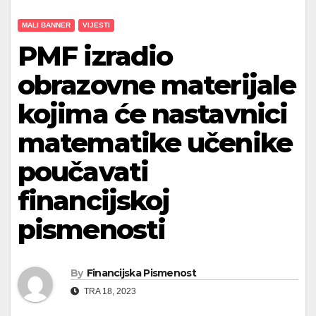
MALI BANNER
VIJESTI
PMF izradio
obrazovne materijale
kojima će nastavnici
matematike učenike
poučavati
financijskoj
pismenosti
By
Financijska Pismenost
TRA 18, 2023