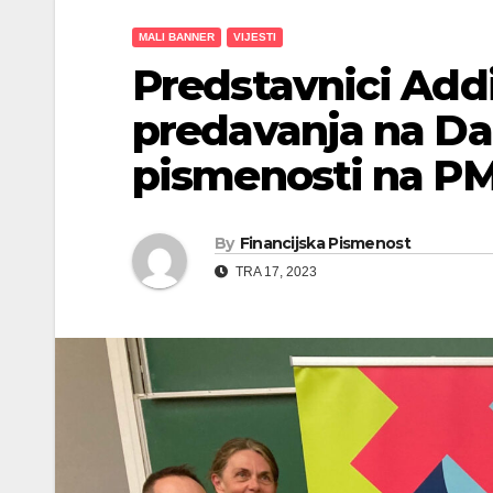
MALI BANNER
VIJESTI
Predstavnici Add
predavanja na Da
pismenosti na P
By
Financijska Pismenost
TRA 17, 2023