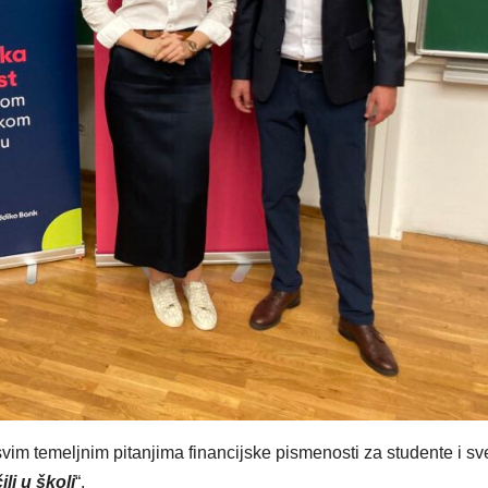
vim temeljnim pitanjima financijske pismenosti za studente i sv
li u školi
“.