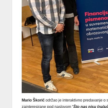
Mario Škorić
održao je interaktivno predavanje o s
zainteresirane pod naslovom “
Što nas nisu (na)uči