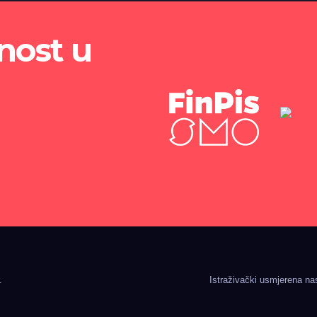
nost u
.
Istraživački usmjerena n