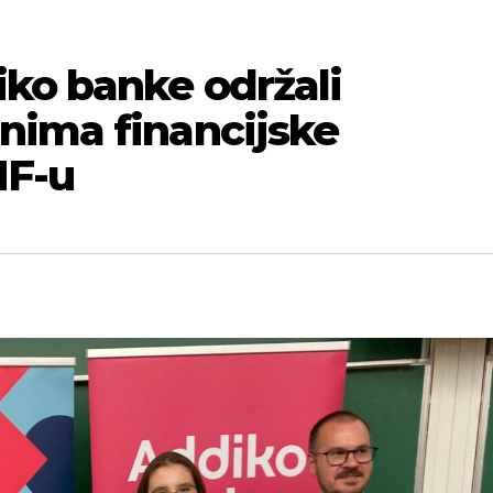
iko banke održali
nima financijske
MF-u