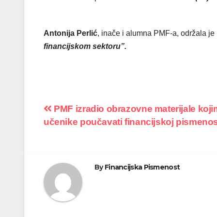
Antonija Perlić
, inače i alumna PMF-a, održala j
financijskom sektoru”.
Navigacija
PMF izradio obrazovne materijale koji
učenike poučavati financijskoj pismenos
objava
By
Financijska Pismenost