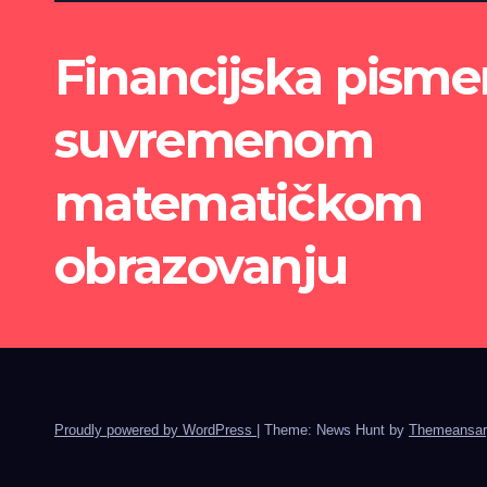
Financijska pisme
suvremenom
matematičkom
obrazovanju
Proudly powered by WordPress
|
Theme: News Hunt by
Themeansar