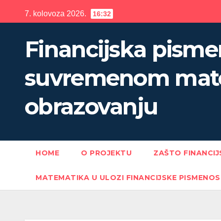
Skip
7. kolovoza 2026.
16:32
to
content
Financijska pisme
suvremenom mat
obrazovanju
HOME
O PROJEKTU
ZAŠTO FINANCI
MATEMATIKA U ULOZI FINANCIJSKE PISMENOS