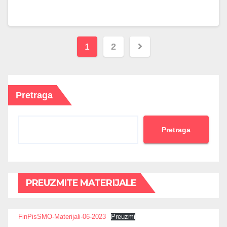
Brojevi
1
2
stranica
objava
Pretraga
Pretraga
PREUZMITE MATERIJALE
FinPisSMO-Materijali-06-2023
Preuzmi