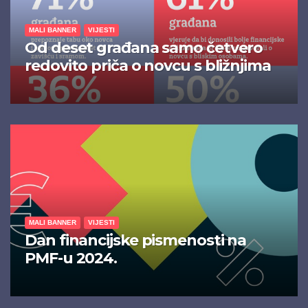
MALI BANNER
VIJESTI
Od deset građana samo četvero
redovito priča o novcu s bližnjima
MALI BANNER
VIJESTI
Dan financijske pismenosti na
PMF-u 2024.