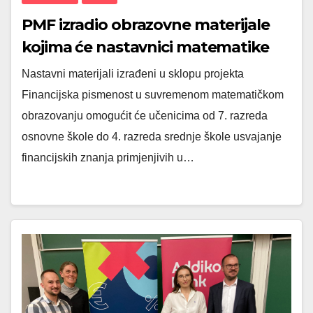
PMF izradio obrazovne materijale
kojima će nastavnici matematike
učenike poučavati financijskoj
Nastavni materijali izrađeni u sklopu projekta
pismenosti
Financijska pismenost u suvremenom matematičkom
obrazovanju omogućit će učenicima od 7. razreda
osnovne škole do 4. razreda srednje škole usvajanje
financijskih znanja primjenjivih u…