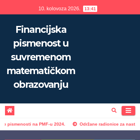
Skip
10. kolovoza 2026.
13:41
to
content
Financijska
pismenost u
suvremenom
matematičkom
obrazovanju
i na PMF-u 2024.
Održane radionice za nastavnike u sklopu